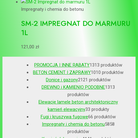
Impregnaty i chemia do betonu
SM-2 IMPREGNAT DO MARMURU
1L
121,00
zł
PROMOCJA I INNE RABATY
13
13 produktów
BETON CEMENT I ZAPRAWY
10
10 produktów
Donice i gazony
21
21 produktów
DREWNO i KAMIENIO PODOBNE
13
13
produktów
Elewacje lamele beton architektoniczny
kamień elewacyjny
3
3 produkty
Fugi i kruszywa fugowe
6
6 produktów
Impregnaty i chemia do betonu
58
58
produktów