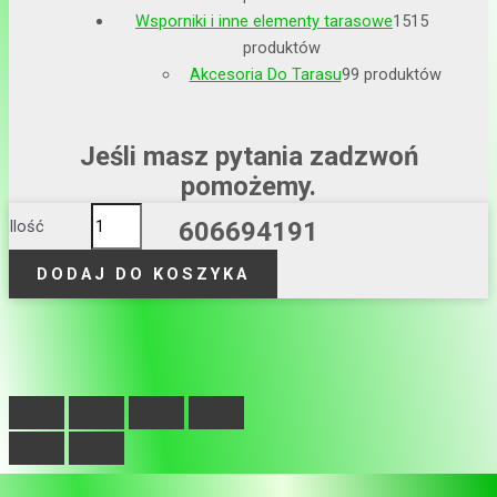
Wsporniki i inne elementy tarasowe
15
15
produktów
Akcesoria Do Tarasu
9
9 produktów
Jeśli masz pytania zadzwoń
pomożemy.
Ilość
606694191
DODAJ DO KOSZYKA