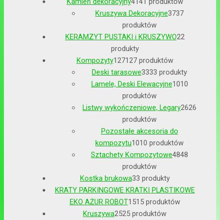
Kamień dekoracyjny
41
41 produktów
Kruszywa Dekoracyjne
37
37
produktów
KERAMZYT PUSTAKI i KRUSZYWO
2
2
produkty
Kompozyty
127
127 produktów
Deski tarasowe
33
33 produkty
Lamele, Deski Elewacyjne
10
10
produktów
Listwy wykończeniowe, Legary
26
26
produktów
Pozostałe akcesoria do
kompozytu
10
10 produktów
Sztachety Kompozytowe
48
48
produktów
Kostka brukowa
3
3 produkty
KRATY PARKINGOWE KRATKI PLASTIKOWE
EKO AŻUR ROBOT
15
15 produktów
Kruszywa
25
25 produktów