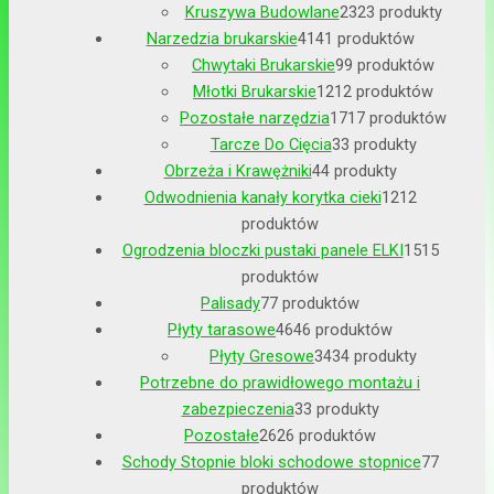
Kruszywa Budowlane
23
23 produkty
Narzedzia brukarskie
41
41 produktów
Chwytaki Brukarskie
9
9 produktów
Młotki Brukarskie
12
12 produktów
Pozostałe narzędzia
17
17 produktów
Tarcze Do Cięcia
3
3 produkty
Obrzeża i Krawężniki
4
4 produkty
Odwodnienia kanały korytka cieki
12
12
produktów
Ogrodzenia bloczki pustaki panele ELKI
15
15
produktów
Palisady
7
7 produktów
Płyty tarasowe
46
46 produktów
Płyty Gresowe
34
34 produkty
Potrzebne do prawidłowego montażu i
zabezpieczenia
3
3 produkty
Pozostałe
26
26 produktów
Schody Stopnie bloki schodowe stopnice
7
7
produktów