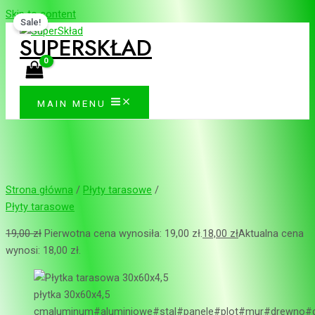
Skip to content
Sale!
SUPERSKŁAD
MAIN MENU
Strona główna
/
Płyty tarasowe
/
Płyty tarasowe
19,00
zł
Pierwotna cena wynosiła: 19,00 zł.
18,00
zł
Aktualna cena
wynosi: 18,00 zł.
płytka 30x60x4,5
cmaluminum#aluminiowe#stal#panele#plot#mur#drewno#dr