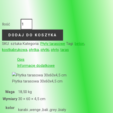
Ilość
DODAJ DO KOSZYKA
SKU:
sztuka
Kategoria:
Płyty tarasowe
Tagi:
beton
,
kostkabrukowa
,
płytka
,
płytki
,
płyty
,
taras
Opis
Informacje dodatkowe
Płytka tarasowa 30x60x4,5 cm
Waga
18,50 kg
Wymiary
30 × 60 × 4,5 cm
kolor
karabi ,wenge ,bali ,grey ,biały