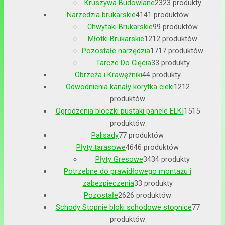
Kruszywa Budowlane
23
23 produkty
Narzedzia brukarskie
41
41 produktów
Chwytaki Brukarskie
9
9 produktów
Młotki Brukarskie
12
12 produktów
Pozostałe narzędzia
17
17 produktów
Tarcze Do Cięcia
3
3 produkty
Obrzeża i Krawężniki
4
4 produkty
Odwodnienia kanały korytka cieki
12
12
produktów
Ogrodzenia bloczki pustaki panele ELKI
15
15
produktów
Palisady
7
7 produktów
Płyty tarasowe
46
46 produktów
Płyty Gresowe
34
34 produkty
Potrzebne do prawidłowego montażu i
zabezpieczenia
3
3 produkty
Pozostałe
26
26 produktów
Schody Stopnie bloki schodowe stopnice
7
7
produktów