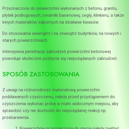
Przeznaczony do powierzchni wykonanych z betonu, granitu,
płytek podłogowych, ceramiki basenowej, cegły, klinkieru, a także
innych materiałów odpornych na działanie kwasów.
Do stosowania wewnątrz i na zewnątrz budynków, na nowych i
starych powierzchniach.
Intensywna penetracja zabrudzeń powierzchni betonowej
powoduje skuteczne pozbycie się niepożądanych zabrudzeń.
SPOSÓB ZASTOSOWANIA
Z uwagi na różnorodność materiałową powierzchni
poddawanych czyszczeniu, należy przed przystąpieniem do
czyszczenia wykonać próbę w mało widocznym miejscu, aby
sprawdzić czy nie dochodzi do niepożądanej reakcji np.
przebarwienia.
Powierzchnię przeznaczoną do mycia należy zwilżyć