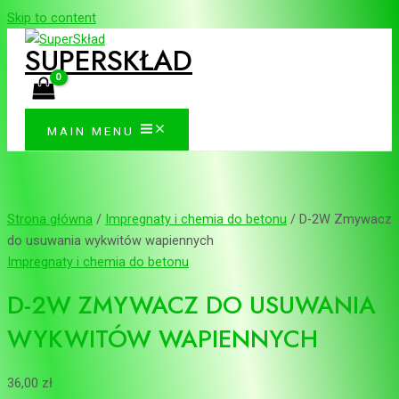
Skip to content
SUPERSKŁAD
MAIN MENU
Strona główna
/
Impregnaty i chemia do betonu
/ D-2W Zmywacz
do usuwania wykwitów wapiennych
Impregnaty i chemia do betonu
D-2W ZMYWACZ DO USUWANIA
WYKWITÓW WAPIENNYCH
36,00
zł