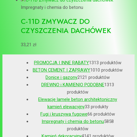
Impregnaty i chemia do betonu
C-11D ZMYWACZ DO
CZYSZCZENIA DACHÓWEK
33,21
zł
PROMOCJA I INNE RABATY
13
13 produktów
BETON CEMENT I ZAPRAWY
10
10 produktów
Donice i gazony
21
21 produktów
DREWNO i KAMIENIO PODOBNE
13
13
produktów
Elewacje lamele beton architektoniczny
kamień elewacyjny
3
3 produkty
Fugi i kruszywa fugowe
6
6 produktów
Impregnaty i chemia do betonu
58
58
produktów
Kamień dekoracyjny
41
41 produktów