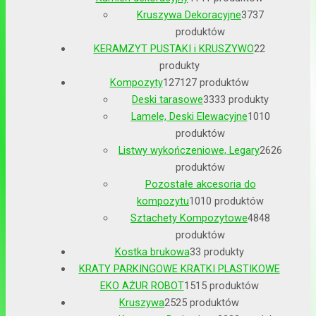
Kruszywa Dekoracyjne
37
37
produktów
KERAMZYT PUSTAKI i KRUSZYWO
2
2
produkty
Kompozyty
127
127 produktów
Deski tarasowe
33
33 produkty
Lamele, Deski Elewacyjne
10
10
produktów
Listwy wykończeniowe, Legary
26
26
produktów
Pozostałe akcesoria do
kompozytu
10
10 produktów
Sztachety Kompozytowe
48
48
produktów
Kostka brukowa
3
3 produkty
KRATY PARKINGOWE KRATKI PLASTIKOWE
EKO AŻUR ROBOT
15
15 produktów
Kruszywa
25
25 produktów