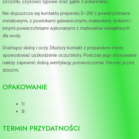
szczotki, czyściwo typowe oraz gąbki z poliuretanu.
Nie dopuszcza się kontaktu preparatu D–2W z powierzchniami
metalowymi, z powłokami galwanicznymi, malarskimi, tynkiem i
innymi powierzchniami wykonanymi z materiałów nasiąkliwych
dla wody.
Drażniący skórę i oczy. Dłuższy kontakt z preparatem może
spowodować uszkodzenie oczu/skóry. Podczas jego stosowania
należy zapewnić dobrą wentylację pomieszczenia. Chronić przed
dziećmi.
OPAKOWANIE
1l
5l
TERMIN PRZYDATNOŚCI