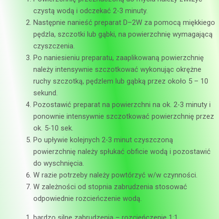
czystą wodą i odczekać 2-3 minuty.
Następnie nanieść preparat D–2W za pomocą miękkiego
pędzla, szczotki lub gąbki, na powierzchnię wymagającą
czyszczenia.
Po naniesieniu preparatu, zaaplikowaną powierzchnię
należy intensywnie szczotkować wykonując okrężne
ruchy szczotką, pędzlem lub gąbką przez około 5 – 10
sekund.
Pozostawić preparat na powierzchni na ok. 2-3 minuty i
ponownie intensywnie szczotkować powierzchnię przez
ok. 5-10 sek.
Po upływie kolejnych 2-3 minut czyszczoną
powierzchnię należy spłukać obficie wodą i pozostawić
do wyschnięcia.
W razie potrzeby należy powtórzyć w/w czynności.
W zależności od stopnia zabrudzenia stosować
odpowiednie rozcieńczenie wodą.
bardzo silne zabrudzenia – rozcieńczenie 1:1