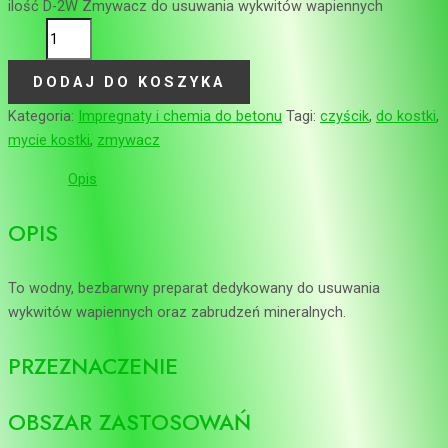
ilość D-2W Zmywacz do usuwania wykwitów wapiennych
DODAJ DO KOSZYKA
Kategoria:
Impregnaty i chemia do betonu
Tagi:
czyścik
,
do kostki
,
mycie kostki
,
zmywacz
Opis
OPIS
To wodny, bezbarwny preparat dedykowany do usuwania
wykwitów wapiennych oraz zabrudzeń mineralnych.
PRZEZNACZENIE
OBSZAR ZASTOSOWAŃ