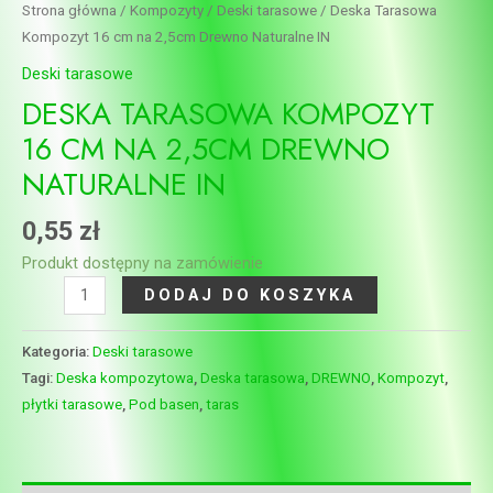
Strona główna
/
Kompozyty
/
Deski tarasowe
/ Deska Tarasowa
Kompozyt 16 cm na 2,5cm Drewno Naturalne IN
Deski tarasowe
DESKA TARASOWA KOMPOZYT
16 CM NA 2,5CM DREWNO
NATURALNE IN
0,55
zł
Produkt dostępny na zamówienie
DODAJ DO KOSZYKA
Kategoria:
Deski tarasowe
Tagi:
Deska kompozytowa
,
Deska tarasowa
,
DREWNO
,
Kompozyt
,
płytki tarasowe
,
Pod basen
,
taras