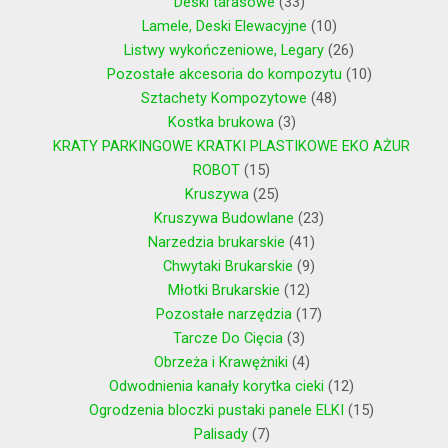
Deski tarasowe
33
Lamele, Deski Elewacyjne
10
Listwy wykończeniowe, Legary
26
Pozostałe akcesoria do kompozytu
10
Sztachety Kompozytowe
48
Kostka brukowa
3
KRATY PARKINGOWE KRATKI PLASTIKOWE EKO AŻUR
ROBOT
15
Kruszywa
25
Kruszywa Budowlane
23
Narzedzia brukarskie
41
Chwytaki Brukarskie
9
Młotki Brukarskie
12
Pozostałe narzędzia
17
Tarcze Do Cięcia
3
Obrzeża i Krawężniki
4
Odwodnienia kanały korytka cieki
12
Ogrodzenia bloczki pustaki panele ELKI
15
Palisady
7