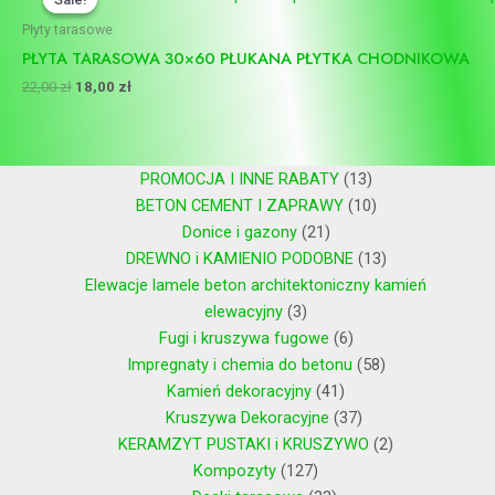
wynosiła:
wynosi:
22,00 zł.
18,00 zł.
Płyty tarasowe
PŁYTA TARASOWA 30×60 PŁUKANA PŁYTKA CHODNIKOWA
22,00
zł
18,00
zł
PROMOCJA I INNE RABATY
13
BETON CEMENT I ZAPRAWY
10
Donice i gazony
21
DREWNO i KAMIENIO PODOBNE
13
Elewacje lamele beton architektoniczny kamień
elewacyjny
3
Fugi i kruszywa fugowe
6
Impregnaty i chemia do betonu
58
Kamień dekoracyjny
41
Kruszywa Dekoracyjne
37
KERAMZYT PUSTAKI i KRUSZYWO
2
Kompozyty
127