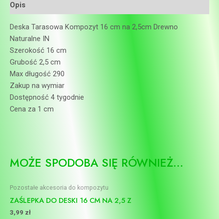
Opis
Deska Tarasowa Kompozyt 16 cm na 2,5cm Drewno
Naturalne IN
Szerokość 16 cm
Grubość 2,5 cm
Max długość 290
Zakup na wymiar
Dostępność 4 tygodnie
Cena za 1 cm
MOŻE SPODOBA SIĘ RÓWNIEŻ…
Pozostałe akcesoria do kompozytu
ZAŚLEPKA DO DESKI 16 CM NA 2,5 Z
3,99
zł