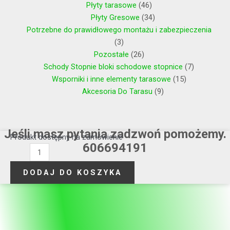
Płyty tarasowe
46
Płyty Gresowe
34
Potrzebne do prawidłowego montażu i zabezpieczenia
3
Pozostałe
26
Schody Stopnie bloki schodowe stopnice
7
Wsporniki i inne elementy tarasowe
15
Akcesoria Do Tarasu
9
Jeśli masz pytania zadzwoń pomożemy.
ilość
Produkt dostępny na zamówienie
606694191
Deska
Tarasowa
DODAJ DO KOSZYKA
Kompozyt
16
cm
na
2,5cm