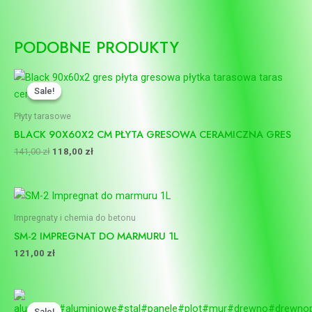
PODOBNE PRODUKTY
Pierwotna
Aktualna
cena
cena
Sale!
Sale!
wynosiła:
wynosi:
141,00 zł.
118,00 zł.
Płyty tarasowe
BLACK 90X60X2 CM PŁYTA GRESOWA CERAMICZNA GRES
141,00
zł
118,00
zł
Impregnaty i chemia do betonu
SM-2 IMPREGNAT DO MARMURU 1L
121,00
zł
Pierwotna
Aktualna
cena
cena
Sale!
Sale!