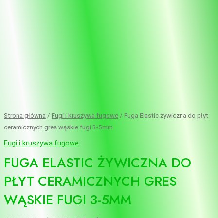
5mm
Strona główna
/
Fugi i kruszywa fugowe
/ Fuga Elastic żywiczna do płyt
ceramicznych gres wąskie fugi 3-5mm
Fugi i kruszywa fugowe
FUGA ELASTIC ŻYWICZNA DO
PŁYT CERAMICZNYCH GRES
WĄSKIE FUGI 3-5MM