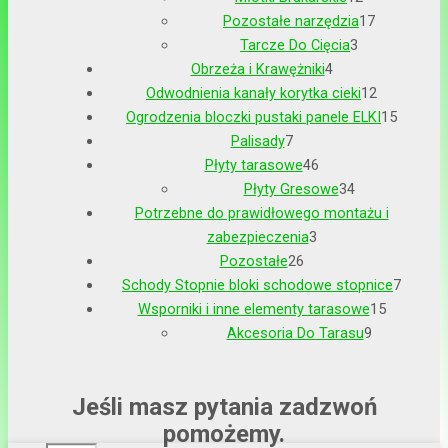
Pozostałe narzędzia
17
Tarcze Do Cięcia
3
Obrzeża i Krawężniki
4
Odwodnienia kanały korytka cieki
12
Ogrodzenia bloczki pustaki panele ELKI
15
Palisady
7
Płyty tarasowe
46
Płyty Gresowe
34
Potrzebne do prawidłowego montażu i
zabezpieczenia
3
Pozostałe
26
Schody Stopnie bloki schodowe stopnice
7
Wsporniki i inne elementy tarasowe
15
Akcesoria Do Tarasu
9
Jeśli masz pytania zadzwoń
pomożemy.