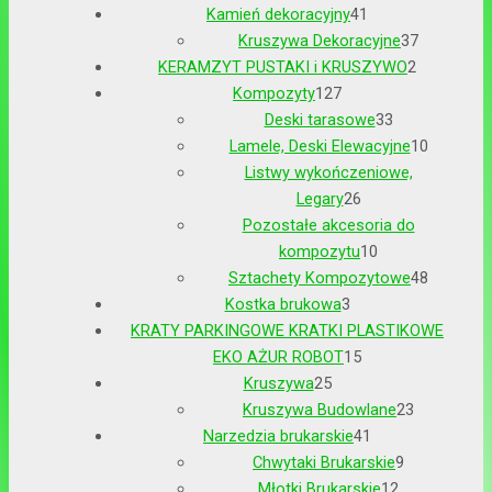
Kamień dekoracyjny
41
Kruszywa Dekoracyjne
37
KERAMZYT PUSTAKI i KRUSZYWO
2
Kompozyty
127
Deski tarasowe
33
Lamele, Deski Elewacyjne
10
Listwy wykończeniowe,
Legary
26
Pozostałe akcesoria do
kompozytu
10
Sztachety Kompozytowe
48
Kostka brukowa
3
KRATY PARKINGOWE KRATKI PLASTIKOWE
EKO AŻUR ROBOT
15
Kruszywa
25
Kruszywa Budowlane
23
Narzedzia brukarskie
41
Chwytaki Brukarskie
9
Młotki Brukarskie
12