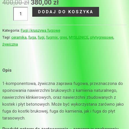
400,00
zł
380,00
zł
DODAJ DO KOSZYKA
Kategoria:
Fugi i kruszywa fugowe
Tagi:
ceramika
,
fuga
,
fugi
,
fugmix
,
gres
,
MYSLENICE
,
płytygresowe
,
żywiczna
Opis
1-komponentowa, żywiczna zaprawa fugowa, przeznaczona do
spoinowania nawierzchni brukowych z kamienia naturalnego,
nawierzchni klinkierowych, oraz nawierzchni zbudowanych z
kostek i płyt betonowych. Może być wykorzystana zarówno jako
fuga do kostki brukowej, fuga do kamienia, jak i fuga do płyt
tarasowych.