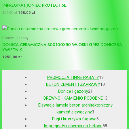
IMPREGNAT JONIEC PROTECT 5L.
205,00
zł
198,00
zł
Donice i gazony
DONICA CERAMICZNA 30X100X50 WŁOSKI GRES DONICZKA
KWIETNIK
1250,00
zł
PROMOCJA I INNE RABATY
13
BETON CEMENT I ZAPRAWY
10
Donice i gazony
21
DREWNO i KAMIENIO PODOBNE
13
Elewacje lamele beton architektoniczny
kamień elewacyjny
3
Fugi i kruszywa fugowe
6
Impregnaty i chemia do betonu
58