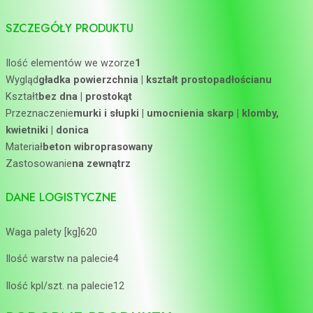
SZCZEGÓŁY PRODUKTU
Ilość elementów we wzorze
1
Wygląd
gładka powierzchnia | kształt prostopadłościanu
Kształt
bez dna | prostokąt
Przeznaczenie
murki i słupki | umocnienia skarp | klomby,
kwietniki | donica
Materiał
beton wibroprasowany
Zastosowanie
na zewnątrz
DANE LOGISTYCZNE
Waga palety [kg]620
Ilość warstw na palecie4
Ilość kpl/szt. na palecie12