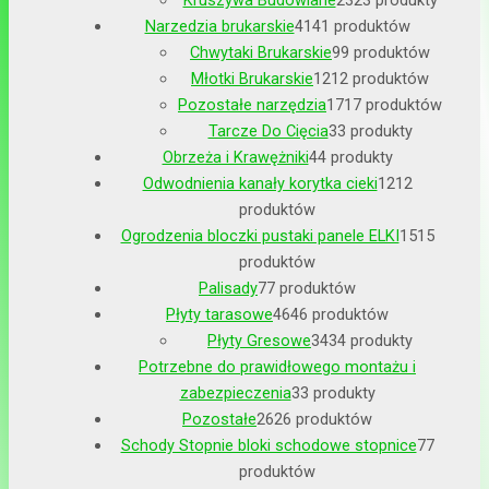
Narzedzia brukarskie
41
41 produktów
Chwytaki Brukarskie
9
9 produktów
Młotki Brukarskie
12
12 produktów
Pozostałe narzędzia
17
17 produktów
Tarcze Do Cięcia
3
3 produkty
Obrzeża i Krawężniki
4
4 produkty
Odwodnienia kanały korytka cieki
12
12
produktów
Ogrodzenia bloczki pustaki panele ELKI
15
15
produktów
Palisady
7
7 produktów
Płyty tarasowe
46
46 produktów
Płyty Gresowe
34
34 produkty
Potrzebne do prawidłowego montażu i
zabezpieczenia
3
3 produkty
Pozostałe
26
26 produktów
Schody Stopnie bloki schodowe stopnice
7
7
produktów