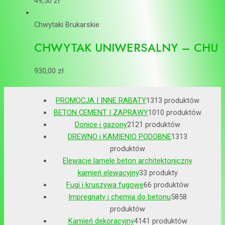
49,50
zł
Chwytaki Brukarskie
CHWYTAK UNIWERSALNY – CHU
930,00
zł
PROMOCJA I INNE RABATY
13
13 produktów
BETON CEMENT I ZAPRAWY
10
10 produktów
Donice i gazony
21
21 produktów
DREWNO i KAMIENIO PODOBNE
13
13
produktów
Elewacje lamele beton architektoniczny
kamień elewacyjny
3
3 produkty
Fugi i kruszywa fugowe
6
6 produktów
Impregnaty i chemia do betonu
58
58
produktów
Kamień dekoracyjny
41
41 produktów