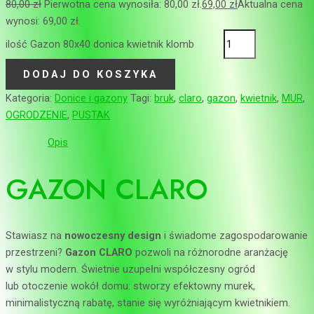
80,00
zł
Pierwotna cena wynosiła: 80,00 zł.
69,00
zł
Aktualna cena
wynosi: 69,00 zł.
ilość Gazon 80x40 donica kwietnik klomb
DODAJ DO KOSZYKA
Kategoria:
Donice i gazony
Tagi:
bruk
,
claro
,
gazon
,
kwietnik
,
MUR
,
OGRODZENIE
,
PUSTAK
Opis
GAZON CLARO
Stawiasz na
nowoczesny design
i świadome zagospodarowanie
przestrzeni?
Gazon CLARO
pozwoli na różnorodne aranżację
w stylu modern. Świetnie uzupełni współczesny ogród
lub otoczenie wokół domu: stworzy efektowny murek,
minimalistyczną rabatę, stanie się wyróżniającym kwietnikiem.