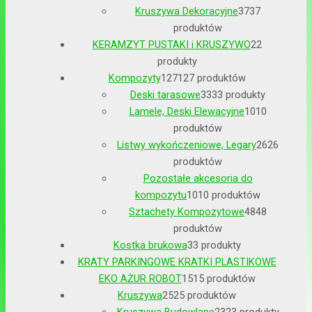
Kruszywa Dekoracyjne
37
37
produktów
KERAMZYT PUSTAKI i KRUSZYWO
2
2
produkty
Kompozyty
127
127 produktów
Deski tarasowe
33
33 produkty
Lamele, Deski Elewacyjne
10
10
produktów
Listwy wykończeniowe, Legary
26
26
produktów
Pozostałe akcesoria do
kompozytu
10
10 produktów
Sztachety Kompozytowe
48
48
produktów
Kostka brukowa
3
3 produkty
KRATY PARKINGOWE KRATKI PLASTIKOWE
EKO AŻUR ROBOT
15
15 produktów
Kruszywa
25
25 produktów
Kruszywa Budowlane
23
23 produkty