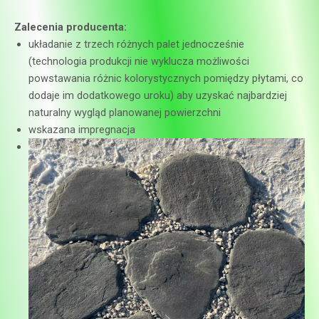
Zalecenia producenta:
układanie z trzech różnych palet jednocześnie
(technologia produkcji nie wyklucza możliwości
powstawania różnic kolorystycznych pomiędzy płytami, co
dodaje im dodatkowego uroku) aby uzyskać najbardziej
naturalny wygląd planowanej powierzchni
wskazana impregnacja