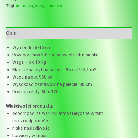
Tagi:
do tarasu
,
step
,
tarasowe
Opis
Wymiar fi 38-45 cm
Powtarzalność: 8 rodzajów struktur pieńka
Waga – ok 10 kg
Max liczba płyt na palecie: 96 szt/12,4 m2
Waga palety: 960 kg
Wysokość zestawów na palecie: 80 cm
Rodzaj palety: 80 x 120
Właściwości produktu:
odporność na warunki atmosferyczne w tym
mrozoodporność
niska nasiąkliwość
barwiony w masie