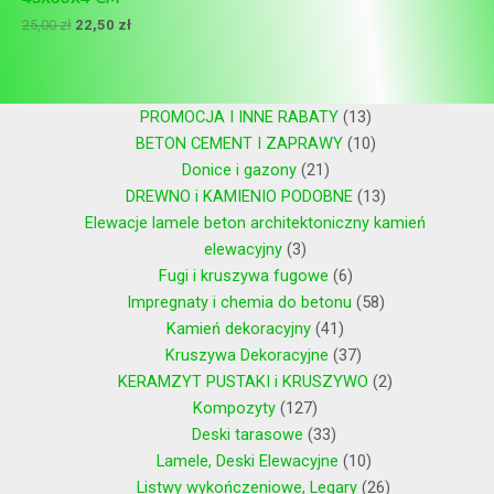
25,00
zł
22,50
zł
PROMOCJA I INNE RABATY
13
BETON CEMENT I ZAPRAWY
10
Donice i gazony
21
DREWNO i KAMIENIO PODOBNE
13
Elewacje lamele beton architektoniczny kamień
elewacyjny
3
Fugi i kruszywa fugowe
6
Impregnaty i chemia do betonu
58
Kamień dekoracyjny
41
Kruszywa Dekoracyjne
37
KERAMZYT PUSTAKI i KRUSZYWO
2
Kompozyty
127
Deski tarasowe
33
Lamele, Deski Elewacyjne
10
Listwy wykończeniowe, Legary
26