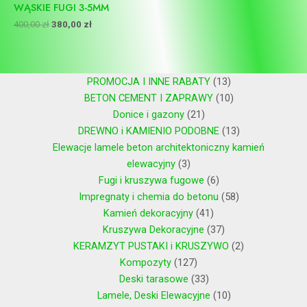
WĄSKIE FUGI 3-5MM
400,00
zł
380,00
zł
PROMOCJA I INNE RABATY
13
BETON CEMENT I ZAPRAWY
10
Donice i gazony
21
DREWNO i KAMIENIO PODOBNE
13
Elewacje lamele beton architektoniczny kamień
elewacyjny
3
Fugi i kruszywa fugowe
6
Impregnaty i chemia do betonu
58
Kamień dekoracyjny
41
Kruszywa Dekoracyjne
37
KERAMZYT PUSTAKI i KRUSZYWO
2
Kompozyty
127
Deski tarasowe
33
Lamele, Deski Elewacyjne
10