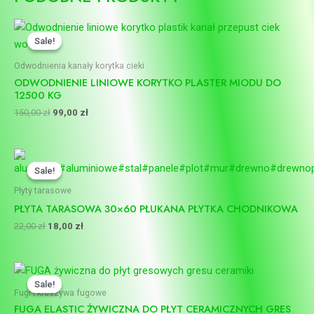
Pierwotna
Aktualna
cena
cena
Sale!
Sale!
wynosiła:
wynosi:
150,00 zł.
99,00 zł.
Odwodnienia kanały korytka cieki
ODWODNIENIE LINIOWE KORYTKO PLASTER MIODU DO
12500 KG
150,00
zł
99,00
zł
Pierwotna
Aktualna
cena
cena
Sale!
Sale!
wynosiła:
wynosi:
22,00 zł.
18,00 zł.
Płyty tarasowe
PŁYTA TARASOWA 30×60 PŁUKANA PŁYTKA CHODNIKOWA
22,00
zł
18,00
zł
Pierwotna
Aktualna
cena
cena
Sale!
Sale!
wynosiła:
wynosi:
Fugi i kruszywa fugowe
400,00 zł.
380,00 zł.
FUGA ELASTIC ŻYWICZNA DO PŁYT CERAMICZNYCH GRES