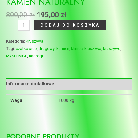
KAMIEŃ NATURALNY
300,00
zł
195,00
zł
DODAJ DO KOSZYKA
Kategoria:
Kruszywa
Tagi:
czatkowice
,
drogowy
,
kamien
,
kliniec
,
kruszywa
,
kruszywo
,
MYSLENICE
,
nadrogi
Informacje dodatkowe
Waga
1000 kg
PODOBNE PRODUKTY