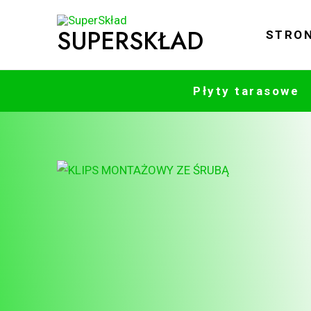
Skip
to
SUPERSKŁAD
STRO
content
Płyty tarasowe