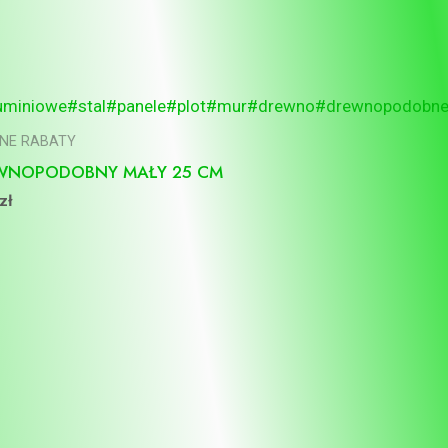
otna
Aktualna
cena
ła:
wynosi:
zł.
19,00 zł.
NNE RABATY
EWNOPODOBNY MAŁY 25 CM
zł