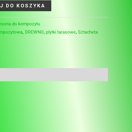
J DO KOSZYKA
esoria do kompozytu
ompozytowa
,
DREWNO
,
płytki tarasowe
,
Sztacheta