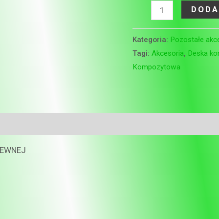
DODA
Kategoria:
Pozostałe akc
Tagi:
Akcesoria
,
Deska k
Kompozytowa
ZEWNEJ