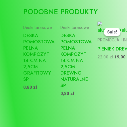
PODOBNE PRODUKTY
Pierw
Deski tarasowe
Deski tarasowe
cena
Sale!
Sale!
wynosi
DESKA
DESKA
22,00 
PROMOCJA I I
POMOSTOWA
POMOSTOWA
PEŁNA
PEŁNA
PIENIEK DR
KOMPOZYT
KOMPOZYT
22,00
zł
19,00
14 CM NA
14 CM NA
2,5CM
2,5CM
GRAFITOWY
DREWNO
SP
NATURALNE
SP
0,80
zł
0,80
zł