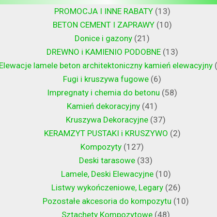
PROMOCJA I INNE RABATY
13
BETON CEMENT I ZAPRAWY
10
Donice i gazony
21
DREWNO i KAMIENIO PODOBNE
13
Elewacje lamele beton architektoniczny kamień elewacyjny
Fugi i kruszywa fugowe
6
Impregnaty i chemia do betonu
58
Kamień dekoracyjny
41
Kruszywa Dekoracyjne
37
KERAMZYT PUSTAKI i KRUSZYWO
2
Kompozyty
127
Deski tarasowe
33
Lamele, Deski Elewacyjne
10
Listwy wykończeniowe, Legary
26
Pozostałe akcesoria do kompozytu
10
Sztachety Kompozytowe
48