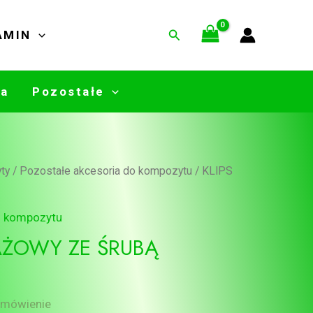
MONTAŻOWY
3
3
15
ZE
w
ów
tów
tów
produkty
produkty
produktów
Search
AMIN
ŚRUBĄ
wa
Pozostałe
ty
/
Pozostałe akcesoria do kompozytu
/ KLIPS
o kompozytu
AŻOWY ZE ŚRUBĄ
amówienie