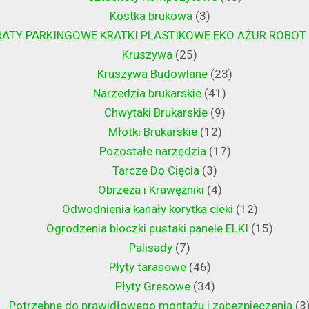
Kostka brukowa
3
RATY PARKINGOWE KRATKI PLASTIKOWE EKO AŻUR ROBOT
Kruszywa
25
Kruszywa Budowlane
23
Narzedzia brukarskie
41
Chwytaki Brukarskie
9
Młotki Brukarskie
12
Pozostałe narzędzia
17
Tarcze Do Cięcia
3
Obrzeża i Krawężniki
4
Odwodnienia kanały korytka cieki
12
Ogrodzenia bloczki pustaki panele ELKI
15
Palisady
7
Płyty tarasowe
46
Płyty Gresowe
34
Potrzebne do prawidłowego montażu i zabezpieczenia
3