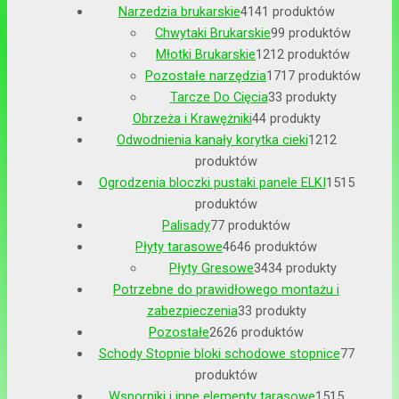
Narzedzia brukarskie
41
41 produktów
Chwytaki Brukarskie
9
9 produktów
Młotki Brukarskie
12
12 produktów
Pozostałe narzędzia
17
17 produktów
Tarcze Do Cięcia
3
3 produkty
Obrzeża i Krawężniki
4
4 produkty
Odwodnienia kanały korytka cieki
12
12
produktów
Ogrodzenia bloczki pustaki panele ELKI
15
15
produktów
Palisady
7
7 produktów
Płyty tarasowe
46
46 produktów
Płyty Gresowe
34
34 produkty
Potrzebne do prawidłowego montażu i
zabezpieczenia
3
3 produkty
Pozostałe
26
26 produktów
Schody Stopnie bloki schodowe stopnice
7
7
produktów
Wsporniki i inne elementy tarasowe
15
15