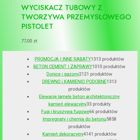
WYCISKACZ TUBOWY Z
TWORZYWA PRZEMYSŁOWEGO
PISTOLET
77,00
zł
PROMOCJA I INNE RABATY
13
13 produktów
BETON CEMENT I ZAPRAWY
10
10 produktów
Donice i gazony
21
21 produktów
DREWNO i KAMIENIO PODOBNE
13
13
produktów
Elewacje lamele beton architektoniczny
kamień elewacyjny
3
3 produkty
Fugi i kruszywa fugowe
6
6 produktów
Impregnaty i chemia do betonu
58
58
produktów
Kamień dekoracyjny
41
41 produktów