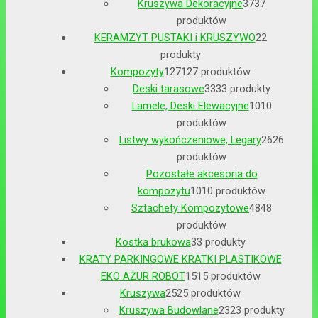
Kruszywa Dekoracyjne
37
37
produktów
KERAMZYT PUSTAKI i KRUSZYWO
2
2
produkty
Kompozyty
127
127 produktów
Deski tarasowe
33
33 produkty
Lamele, Deski Elewacyjne
10
10
produktów
Listwy wykończeniowe, Legary
26
26
produktów
Pozostałe akcesoria do
kompozytu
10
10 produktów
Sztachety Kompozytowe
48
48
produktów
Kostka brukowa
3
3 produkty
KRATY PARKINGOWE KRATKI PLASTIKOWE
EKO AŻUR ROBOT
15
15 produktów
Kruszywa
25
25 produktów
Kruszywa Budowlane
23
23 produkty