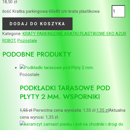
18,50
zł
ilość Kratka parkingowa 60x40 cm krata plastikowa
DODAJ DO KOSZYKA
Kategorie:
KRATY PARKINGOWE KRATKI PLASTIKOWE EKO AŻUR
ROBOT
,
Pozostałe
PODOBNE PRODUKTY
Pozostałe
PODKŁADKI TARASOWE POD
PŁYTY 2 MM. WSPORNIKI
1,55
zł
Pierwotna cena wynosiła: 1,55 zł.
1,35
zł
Aktualna
cena wynosi: 1,35 zł.