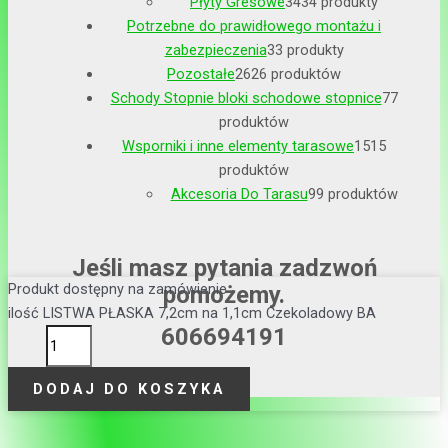
Płyty Gresowe
34
34 produkty
Potrzebne do prawidłowego montażu i
zabezpieczenia
3
3 produkty
Pozostałe
26
26 produktów
Schody Stopnie bloki schodowe stopnice
7
7
produktów
Wsporniki i inne elementy tarasowe
15
15
produktów
Akcesoria Do Tarasu
9
9 produktów
Jeśli masz pytania zadzwoń
Produkt dostępny na zamówienie
pomożemy.
ilość LISTWA PŁASKA 7,2cm na 1,1cm Czekoladowy BA
606694191
DODAJ DO KOSZYKA