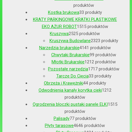
produktów
Kostka brukowa
3
3 produkty
KRATY PARKINGOWE KRATKI PLASTIKOWE
EKO AŻUR ROBOT
15
15 produktów
Kruszywa
25
25 produktów
Kruszywa Budowlane
23
23 produkty
Narzedzia brukarskie
41
41 produktów
Chwytaki Brukarskie
9
9 produktów
Młotki Brukarskie
12
12 produktów
Pozostałe narzędzia
17
17 produktów
Tarcze Do Cięcia
3
3 produkty
Obrzeża i Krawężniki
4
4 produkty
Odwodnienia kanały korytka cieki
12
12
produktów
Ogrodzenia bloczki pustaki panele ELKI
15
15
produktów
Palisady
7
7 produktów
Płyty tarasowe
46
46 produktów