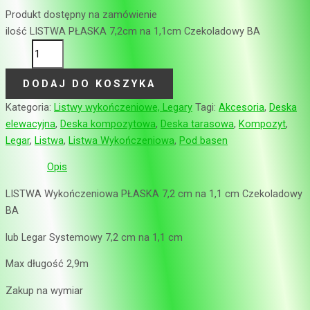
Produkt dostępny na zamówienie
ilość LISTWA PŁASKA 7,2cm na 1,1cm Czekoladowy BA
DODAJ DO KOSZYKA
Kategoria:
Listwy wykończeniowe, Legary
Tagi:
Akcesoria
,
Deska
elewacyjna
,
Deska kompozytowa
,
Deska tarasowa
,
Kompozyt
,
Legar
,
Listwa
,
Listwa Wykończeniowa
,
Pod basen
Opis
LISTWA Wykończeniowa PŁASKA 7,2 cm na 1,1 cm Czekoladowy
BA
lub Legar Systemowy 7,2 cm na 1,1 cm
Max długość 2,9m
Zakup na wymiar