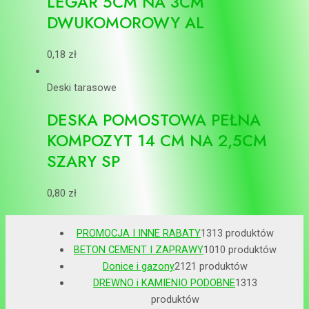
LEGAR 5CM NA 3CM
DWUKOMOROWY AL
0,18
zł
Deski tarasowe
DESKA POMOSTOWA PEŁNA
KOMPOZYT 14 CM NA 2,5CM
SZARY SP
0,80
zł
PROMOCJA I INNE RABATY
13
13 produktów
BETON CEMENT I ZAPRAWY
10
10 produktów
Donice i gazony
21
21 produktów
DREWNO i KAMIENIO PODOBNE
13
13
produktów