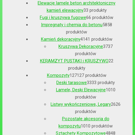
Elewacje lamele beton architektoniczny
kamień elewacyjny
3
3 produkty
Fugi i kruszywa fugowe
6
6 produktów
Impregnaty i chemia do betonu
58
58
produktów
Kamień dekoracyjny
41
41 produktów
Kruszywa Dekoracyjne
37
37
produktów
KERAMZYT PUSTAKI i KRUSZYWO
2
2
produkty
Kompozyty
127
127 produktów
Deski tarasowe
33
33 produkty
Lamele, Deski Elewacyjne
10
10
produktów
Listwy wykończeniowe, Legary
26
26
produktów
Pozostałe akcesoria do
kompozytu
10
10 produktów
Sztachety Kompozytowe
48
48