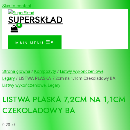
Skip to content
SUPERSKŁAD
MAIN MENU
Strona główna
/
Kompozyty
/
Listwy wykończeniowe,
Legary
/ LISTWA PŁASKA 7,2cm na 1,1cm Czekoladowy BA
Listwy wykończeniowe, Legary
LISTWA PŁASKA 7,2CM NA 1,1CM
CZEKOLADOWY BA
0,20
zł