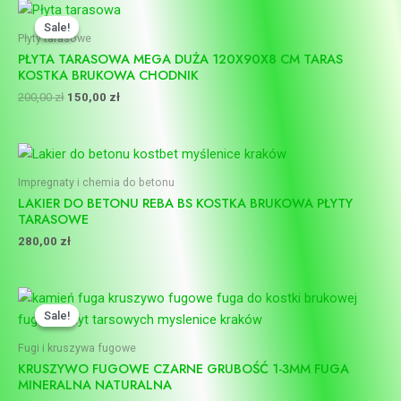
Pierwotna
Aktualna
cena
cena
Sale!
Sale!
wynosiła:
wynosi:
Płyty tarasowe
200,00 zł.
150,00 zł.
PŁYTA TARASOWA MEGA DUŻA 120X90X8 CM TARAS
KOSTKA BRUKOWA CHODNIK
200,00
zł
150,00
zł
Impregnaty i chemia do betonu
LAKIER DO BETONU REBA BS KOSTKA BRUKOWA PŁYTY
TARASOWE
280,00
zł
Pierwotna
Aktualna
cena
cena
Sale!
Sale!
wynosiła:
wynosi:
50,00 zł.
35,00 zł.
Fugi i kruszywa fugowe
KRUSZYWO FUGOWE CZARNE GRUBOŚĆ 1-3MM FUGA
MINERALNA NATURALNA