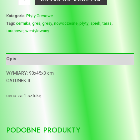
Kategoria:
Płyty Gresowe
Tagi:
cermika
,
gres
,
gresy
,
nowoczesne
,
płyty
,
spiek
,
taras
,
tarasowe
,
wentylowany
Opis
WYMIARY: 90x45x3 cm
GATUNEK II
cena za 1 sztukę
PODOBNE PRODUKTY