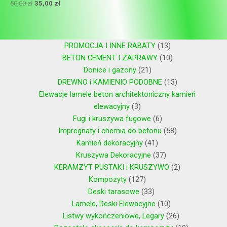
50,00
zł
35,00
zł
PROMOCJA I INNE RABATY
13
BETON CEMENT I ZAPRAWY
10
Donice i gazony
21
DREWNO i KAMIENIO PODOBNE
13
Elewacje lamele beton architektoniczny kamień
elewacyjny
3
Fugi i kruszywa fugowe
6
Impregnaty i chemia do betonu
58
Kamień dekoracyjny
41
Kruszywa Dekoracyjne
37
KERAMZYT PUSTAKI i KRUSZYWO
2
Kompozyty
127
Deski tarasowe
33
Lamele, Deski Elewacyjne
10
Listwy wykończeniowe, Legary
26