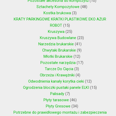
Pozostałe akcesoria do kompozytu
10
Sztachety Kompozytowe
48
Kostka brukowa
3
KRATY PARKINGOWE KRATKI PLASTIKOWE EKO AŻUR
ROBOT
15
Kruszywa
25
Kruszywa Budowlane
23
Narzedzia brukarskie
41
Chwytaki Brukarskie
9
Młotki Brukarskie
12
Pozostałe narzędzia
17
Tarcze Do Cięcia
3
Obrzeża i Krawężniki
4
Odwodnienia kanały korytka cieki
12
Ogrodzenia bloczki pustaki panele ELKI
15
Palisady
7
Płyty tarasowe
46
Płyty Gresowe
34
Potrzebne do prawidłowego montażu i zabezpieczenia