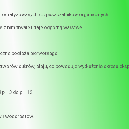
daromatyzowanych rozpuszczalników organicznych.
ę z nim trwale i daje odporną warstwę.
iczne podłoża pierwotnego.
ztworów cukrów, oleju, co powoduje wydłużenie okresu eksp
 pH 3 do pH 12,
ów i wodorostów.