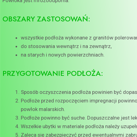
Powłoka jest mrozoodporna.
OBSZARY ZASTOSOWAŃ:
wszystkie podłoża wykonane z granitów polerowan
do stosowania wewnątrz i na zewnątrz,
na starych i nowych powierzchniach.
PRZYGOTOWANIE PODŁOŻA:
Sposób oczyszczenia podłoża powinien być dopaso
Podłoże przed rozpoczęciem impregnacji powinno b
powłok malarskich.
Podłoże powinno być suche. Dopuszczalne jest lek
Wszelkie ubytki w materiale podłoża należy uzupe
Zaleca się zabezpieczyć przed ewentualnymi zabr