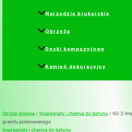
Narzędzia brukarskie
Obrzeża
Deski kompozytowe
Kamień dekoracyjny
Strona główna
/
Impregnaty i chemia do betonu
/ SG-2 Im
granitu polerowanego
Impregnaty i chemia do betonu