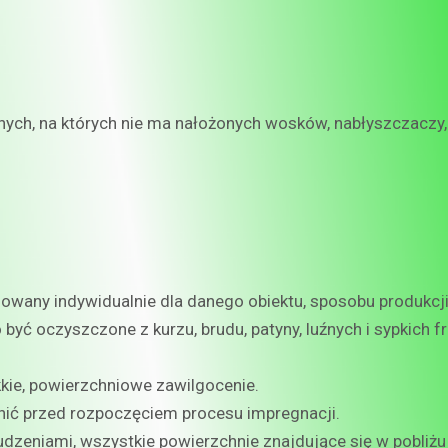
ych, na których nie ma nałożonych wosków, nabłyszczaczy,
wany indywidualnie dla danego obiektu, sposobu produkcji
yć oczyszczone z kurzu, brudu, patyny, luźnych i sypkich 
kie, powierzchniowe zawilgocenie.
łnić przed rozpoczęciem procesu impregnacji.
udzeniami, wszystkie powierzchnie znajdujące się w pobli