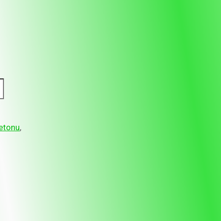
etonu
,