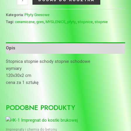
Kategoria:
Płyty Gresowe
Tagi:
ceramiczne
,
gres
,
MYSLENICE
,
płyty
,
stopnice
,
stopnie
Opis
Stopnica stopnie schody stopnie schodowe
wymiary
120x30x2 cm
cena za 1 sztukę
PODOBNE PRODUKTY
Impregnaty i chemia do betonu