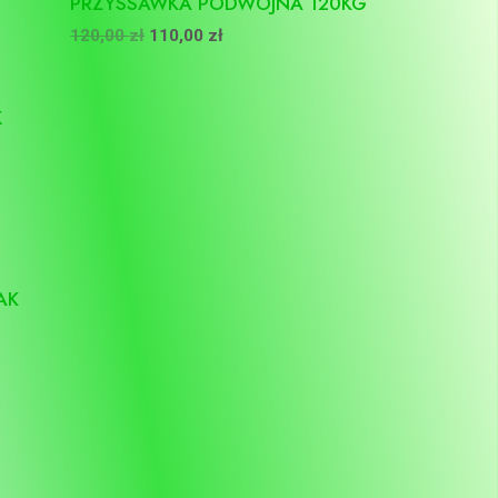
PRZYSSAWKA PODWÓJNA 120KG
120,00
zł
110,00
zł
AK