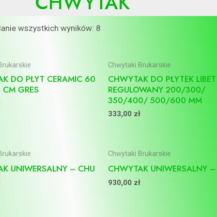
CHWYTAK
anie wszystkich wyników: 8
Brukarskie
Chwytaki Brukarskie
K DO PŁYT CERAMIC 60
CHWYTAK DO PŁYTEK LIBET
2 CM GRES
REGULOWANY 200/300/
350/400/ 500/600 MM
ł
333,00
zł
Brukarskie
Chwytaki Brukarskie
K UNIWERSALNY – CHU
CHWYTAK UNIWERSALNY –
ł
930,00
zł