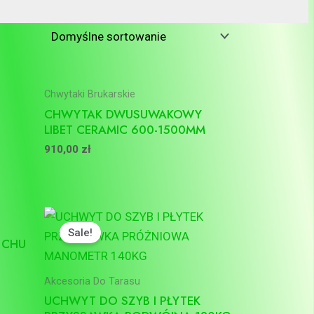
Chwytaki Brukarskie
CHWYTAK DWUSUWAKOWY
LIBET CERAMIC 600-1500MM
910,00
zł
Pierwotna
Aktualna
cena
cena
Sale!
wynosiła:
wynosi:
 CHU
120,00 zł.
110,00 zł.
Akcesoria Do Tarasu
UCHWYT DO SZYB I PŁYTEK