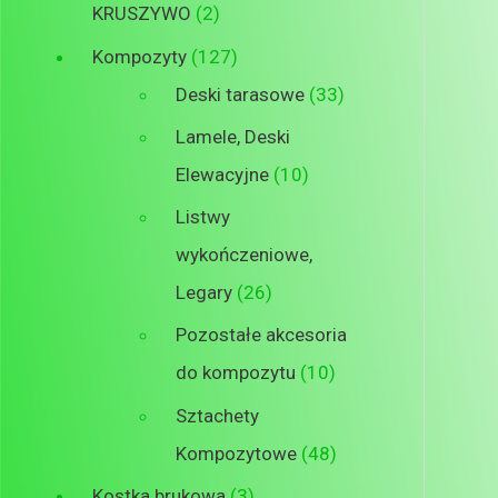
KRUSZYWO
2
Kompozyty
127
Deski tarasowe
33
Lamele, Deski
Elewacyjne
10
Listwy
wykończeniowe,
Legary
26
Pozostałe akcesoria
do kompozytu
10
Sztachety
Kompozytowe
48
Kostka brukowa
3