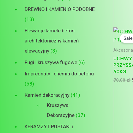
DREWNO i KAMIENIO PODOBNE
13
Elewacje lamele beton
Sale
architektoniczny kamień
elewacyjny
3
Akcesoria
UCHWYT
Fugi i kruszywa fugowe
6
PRZYSS
50KG
Impregnaty i chemia do betonu
70,00
zł
58
Kamień dekoracyjny
41
Kruszywa
Dekoracyjne
37
KERAMZYT PUSTAKI i