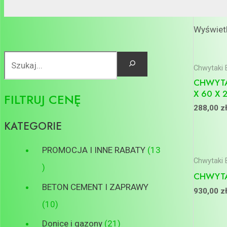
Wyświetl
Chwytaki 
CHWYTA
X 60 X 
FILTRUJ CENĘ
288,00
z
KATEGORIE
PROMOCJA I INNE RABATY
13
Chwytaki 
CHWYTA
BETON CEMENT I ZAPRAWY
930,00
z
10
Donice i gazony
21