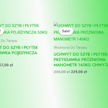
Pierwotna
Aktualna
Pierwotna
Aktualna
cena
cena
cena
cena
!
Sale!
wynosiła:
wynosi:
wynosiła:
wynosi:
70,00 zł.
57,00 zł.
240,00 zł.
229,00 zł.
 Do Tarasu
 DO SZYB I PŁYTEK
Akcesoria Do Tarasu
AWKA POJEDYNCZA
UCHWYT DO SZYB I PŁYTEK
PRZYSSAWKA PRÓŻNIOWA
MANOMETR 140KG CHWYT
57,00
zł
240,00
zł
229,00
zł