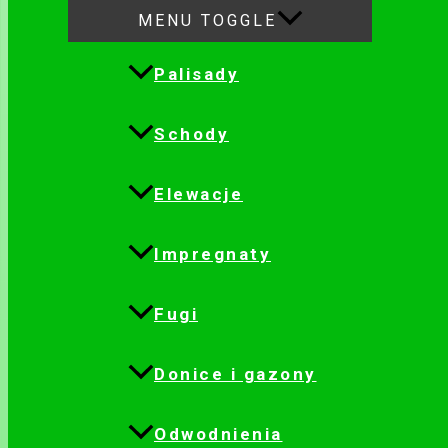
MENU TOGGLE
Palisady
Schody
Elewacje
Impregnaty
Fugi
Donice i gazony
Odwodnienia