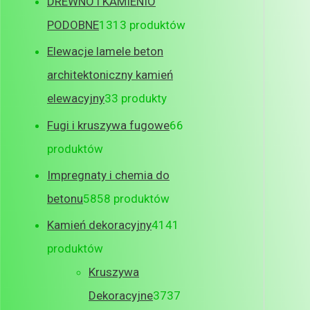
DREWNO i KAMIENIO
PODOBNE
13
13 produktów
Elewacje lamele beton
architektoniczny kamień
elewacyjny
3
3 produkty
Fugi i kruszywa fugowe
6
6
produktów
Impregnaty i chemia do
betonu
58
58 produktów
Kamień dekoracyjny
41
41
produktów
Kruszywa
Dekoracyjne
37
37