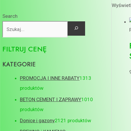
Wyświetl
Search
FILTRUJ CENĘ
KATEGORIE
PROMOCJA I INNE RABATY
13
13
produktów
BETON CEMENT I ZAPRAWY
10
10
produktów
Donice i gazony
21
21 produktów