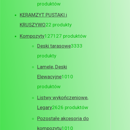
produktów
KERAMZYT PUSTAKI i
KRUSZYWO
2
2 produkty
Kompozyty
127
127 produktów
Deski tarasowe
33
33
produkty
Lamele, Deski
Elewacyjne
10
10
produktów
Listwy wykończeniowe,
Legary
26
26 produktów
Pozostałe akcesoria do
kompozytu
10
10