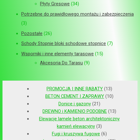
Płyty Gresowe
34
Potrzebne do prawidłowego montażu i zabezpieczenia
3
Pozostałe
26
Schody Stopnie bloki schodowe stopnice
7
Wsporniki i inne elementy tarasowe
15
Akcesoria Do Tarasu
9
PROMOCJA I INNE RABATY
13
BETON CEMENT I ZAPRAWY
10
Donice i gazony
21
DREWNO i KAMIENIO PODOBNE
13
Elewacje lamele beton architektoniczny
kamień elewacyjny
3
Fugi i kruszywa fugowe
6