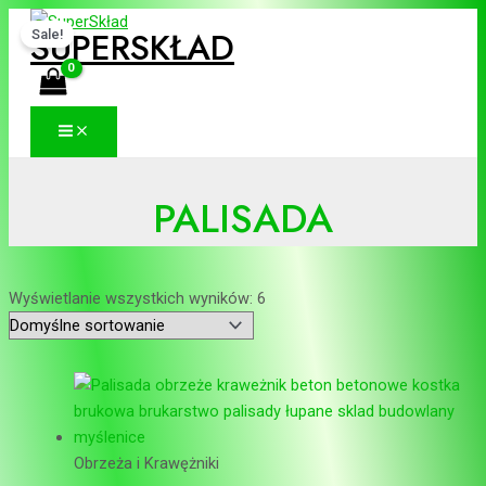
MAIN
Skip
Pierwotna
Aktualna
7
10
25
26
127
3
3
46
21
3
15
4
41
41
6
34
33
3
12
13
9
10
9
17
23
58
13
37
12
2
10
48
15
15
26
7
S
3
7
1
3
2
2
1
3
4
2
4
4
4
6
3
3
3
1
1
9
1
9
1
2
5
1
3
1
2
1
4
1
1
2
7
1
MENU
SUPERSKŁAD
Sale!
to
cena
cena
produktów
produktów
produktów
produktów
produktów
produkty
produkty
produktów
produktów
produkty
produktów
produkty
produktów
produktów
produktów
produkty
produkty
produkty
produktów
produktów
produktów
produktów
produktów
produktów
produkty
produktów
produktów
produktów
produktów
produkty
produktów
produktów
produktó
produkt
produkt
produk
e
p
p
5
p
5
6
2
p
6
1
p
1
1
p
4
3
p
2
3
p
0
p
7
3
8
3
7
2
p
0
8
5
5
6
p
0
content
wynosiła:
wynosi:
a
r
r
p
r
p
p
7
r
p
p
r
p
p
r
p
p
r
p
p
r
p
r
p
p
p
p
p
p
r
p
p
p
p
p
r
p
30,75 zł.
24,00 zł.
r
o
o
r
o
r
r
p
o
r
r
o
r
r
o
r
r
o
r
r
o
r
o
r
r
r
r
r
r
o
r
r
r
r
r
o
r
c
d
d
o
d
o
o
r
d
o
o
d
o
o
d
o
o
d
o
o
d
o
d
o
o
o
o
o
o
d
o
o
o
o
o
d
o
h
u
u
d
u
d
d
o
u
d
d
u
d
d
u
d
d
u
d
d
u
d
u
d
d
d
d
d
d
u
d
d
d
d
d
u
d
PALISADA
k
k
u
k
u
u
d
k
u
u
k
u
u
k
u
u
k
u
u
k
u
k
u
u
u
u
u
u
k
u
u
u
u
u
k
u
t
t
k
t
k
k
u
t
k
k
t
k
k
t
k
k
t
k
k
t
k
t
k
k
k
k
k
k
t
k
k
k
k
k
t
k
y
ó
t
y
t
t
k
y
t
t
y
t
t
ó
t
t
y
t
t
ó
t
ó
t
t
t
t
t
t
y
t
t
t
t
t
ó
t
w
ó
ó
ó
t
ó
ó
ó
ó
w
y
y
ó
ó
w
ó
w
ó
y
ó
ó
ó
ó
ó
ó
ó
ó
ó
w
ó
Wyświetlanie wszystkich wyników: 6
w
w
w
ó
w
w
w
w
w
w
w
w
w
w
w
w
w
w
w
w
w
w
w
Obrzeża i Krawężniki