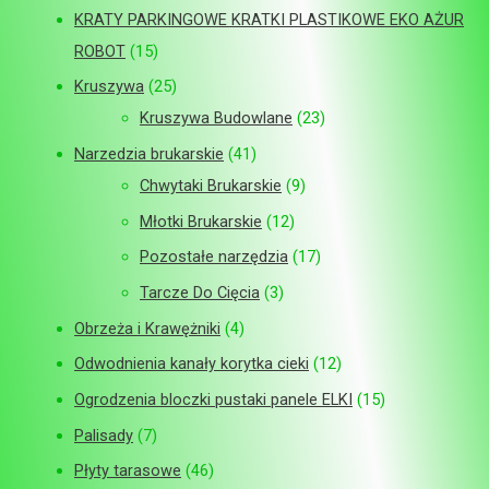
KRATY PARKINGOWE KRATKI PLASTIKOWE EKO AŻUR
ROBOT
15
Kruszywa
25
Kruszywa Budowlane
23
Narzedzia brukarskie
41
Chwytaki Brukarskie
9
Młotki Brukarskie
12
Pozostałe narzędzia
17
Tarcze Do Cięcia
3
Obrzeża i Krawężniki
4
Odwodnienia kanały korytka cieki
12
Ogrodzenia bloczki pustaki panele ELKI
15
Palisady
7
Płyty tarasowe
46