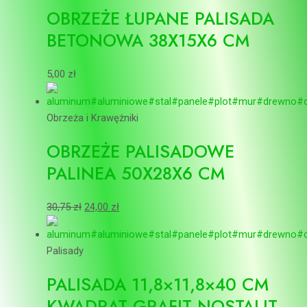
OBRZEŻE ŁUPANE PALISADA
BETONOWA 38X15X6 CM
5,00
zł
Obrzeża i Krawężniki
OBRZEŻE PALISADOWE
PALINEA 50X28X6 CM
30,75
zł
24,00
zł
Palisady
PALISADA 11,8×11,8×40 CM
KWADRAT GRAFIT NOSTALIT