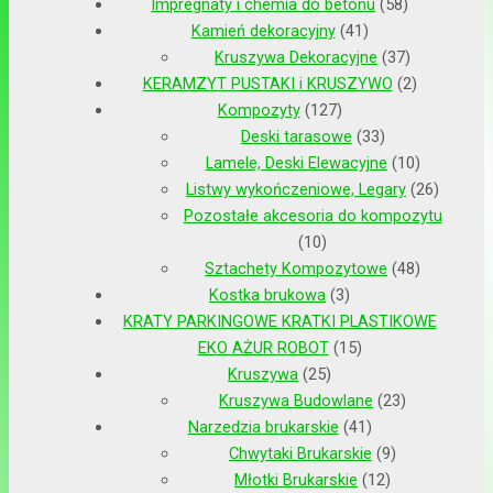
Impregnaty i chemia do betonu
58
Kamień dekoracyjny
41
Kruszywa Dekoracyjne
37
KERAMZYT PUSTAKI i KRUSZYWO
2
Kompozyty
127
Deski tarasowe
33
Lamele, Deski Elewacyjne
10
Listwy wykończeniowe, Legary
26
Pozostałe akcesoria do kompozytu
10
Sztachety Kompozytowe
48
Kostka brukowa
3
KRATY PARKINGOWE KRATKI PLASTIKOWE
EKO AŻUR ROBOT
15
Kruszywa
25
Kruszywa Budowlane
23
Narzedzia brukarskie
41
Chwytaki Brukarskie
9
Młotki Brukarskie
12