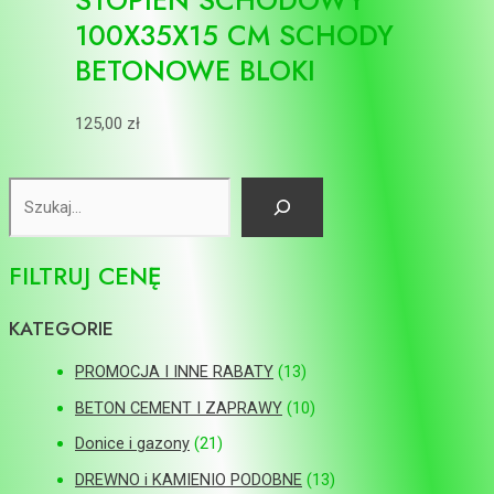
100X35X15 CM SCHODY
BETONOWE BLOKI
125,00
zł
FILTRUJ CENĘ
KATEGORIE
PROMOCJA I INNE RABATY
13
BETON CEMENT I ZAPRAWY
10
Donice i gazony
21
DREWNO i KAMIENIO PODOBNE
13