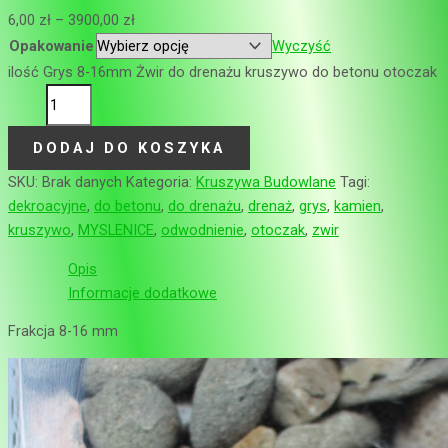
6,00
zł
–
3900,00
zł
Opakowanie
Wyczyść
ilość Grys 8-16mm Żwir do drenażu kruszywo do betonu otoczak
DODAJ DO KOSZYKA
SKU:
Brak danych
Kategoria:
Kruszywa Budowlane
Tagi:
dekroacyjne
,
do betonu
,
do drenażu
,
drenaż
,
grys
,
kamien
,
kruszywo
,
MYSLENICE
,
odwodnienie
,
otoczak
,
zwir
Opis
Informacje dodatkowe
Frakcja 8-16 mm