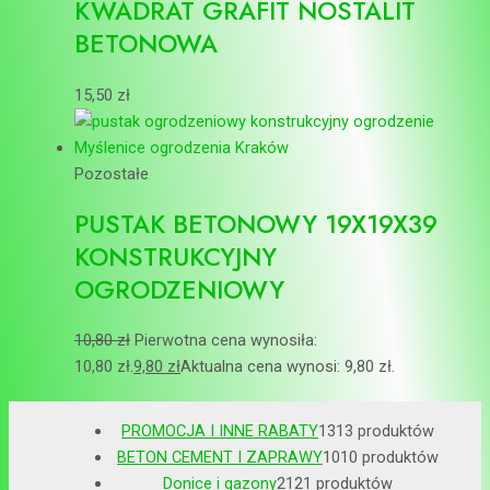
KWADRAT GRAFIT NOSTALIT
BETONOWA
15,50
zł
Pozostałe
PUSTAK BETONOWY 19X19X39
KONSTRUKCYJNY
OGRODZENIOWY
10,80
zł
Pierwotna cena wynosiła:
10,80 zł.
9,80
zł
Aktualna cena wynosi: 9,80 zł.
PROMOCJA I INNE RABATY
13
13 produktów
BETON CEMENT I ZAPRAWY
10
10 produktów
Donice i gazony
21
21 produktów