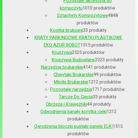
Pozostałe akcesoria do
kompozytu
10
10 produktów
Sztachety Kompozytowe
48
48
produktów
Kostka brukowa
3
3 produkty
KRATY PARKINGOWE KRATKI PLASTIKOWE
EKO AŻUR ROBOT
15
15 produktów
Kruszywa
25
25 produktów
Kruszywa Budowlane
23
23 produkty
Narzedzia brukarskie
41
41 produktów
Chwytaki Brukarskie
9
9 produktów
Młotki Brukarskie
12
12 produktów
Pozostałe narzędzia
17
17 produktów
Tarcze Do Cięcia
3
3 produkty
Obrzeża i Krawężniki
4
4 produkty
Odwodnienia kanały korytka cieki
12
12
produktów
Ogrodzenia bloczki pustaki panele ELKI
15
15
produktów