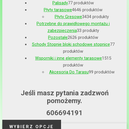
Palisady
7
7 produktów
Płyty tarasowe
46
46 produktów
Płyty Gresowe
34
34 produkty
Potrzebne do prawidłowego montażu i
zabezpieczenia
3
3 produkty
Pozostałe
26
26 produktów
Schody Stopnie bloki schodowe stopnice
7
7
produktów
Wsporniki i inne elementy tarasowe
15
15
produktów
Akcesoria Do Tarasu
9
9 produktów
Jeśli masz pytania zadzwoń
pomożemy.
606694191
WYBIERZ OPCJE