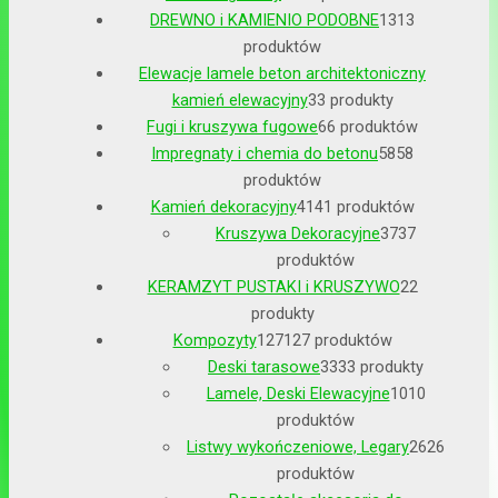
DREWNO i KAMIENIO PODOBNE
13
13
produktów
Elewacje lamele beton architektoniczny
kamień elewacyjny
3
3 produkty
Fugi i kruszywa fugowe
6
6 produktów
Impregnaty i chemia do betonu
58
58
produktów
Kamień dekoracyjny
41
41 produktów
Kruszywa Dekoracyjne
37
37
produktów
KERAMZYT PUSTAKI i KRUSZYWO
2
2
produkty
Kompozyty
127
127 produktów
Deski tarasowe
33
33 produkty
Lamele, Deski Elewacyjne
10
10
produktów
Listwy wykończeniowe, Legary
26
26
produktów