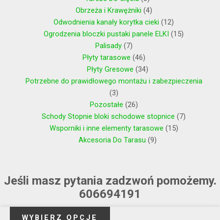
Obrzeża i Krawężniki
4
Odwodnienia kanały korytka cieki
12
Ogrodzenia bloczki pustaki panele ELKI
15
Palisady
7
Płyty tarasowe
46
Płyty Gresowe
34
Potrzebne do prawidłowego montażu i zabezpieczenia
3
Pozostałe
26
Schody Stopnie bloki schodowe stopnice
7
Wsporniki i inne elementy tarasowe
15
Akcesoria Do Tarasu
9
Jeśli masz pytania zadzwoń pomożemy.
606694191
WYBIERZ OPCJE