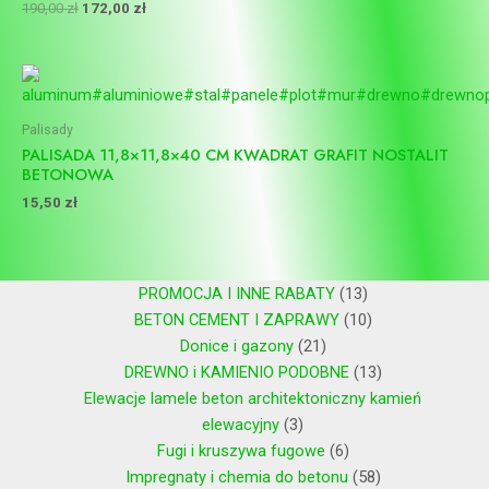
190,00
zł
172,00
zł
Palisady
PALISADA 11,8×11,8×40 CM KWADRAT GRAFIT NOSTALIT
BETONOWA
15,50
zł
PROMOCJA I INNE RABATY
13
BETON CEMENT I ZAPRAWY
10
Donice i gazony
21
DREWNO i KAMIENIO PODOBNE
13
Elewacje lamele beton architektoniczny kamień
elewacyjny
3
Fugi i kruszywa fugowe
6
Impregnaty i chemia do betonu
58