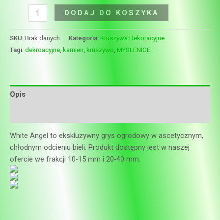
DODAJ DO KOSZYKA
SKU:
Brak danych
Kategoria:
Kruszywa Dekoracyjne
Tagi:
dekroacyjne
,
kamien
,
kruszywo
,
MYSLENICE
Opis
Informacje dodatkowe
White Angel to ekskluzywny grys ogrodowy w ascetycznym,
chłodnym odcieniu bieli. Produkt dostępny jest w naszej
ofercie we frakcji 10-15 mm i 20-40 mm.