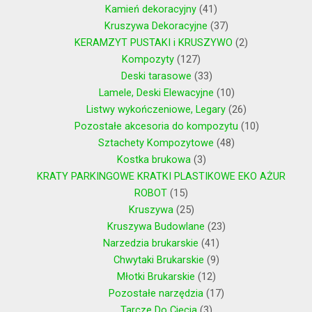
Kamień dekoracyjny
41
Kruszywa Dekoracyjne
37
KERAMZYT PUSTAKI i KRUSZYWO
2
Kompozyty
127
Deski tarasowe
33
Lamele, Deski Elewacyjne
10
Listwy wykończeniowe, Legary
26
Pozostałe akcesoria do kompozytu
10
Sztachety Kompozytowe
48
Kostka brukowa
3
KRATY PARKINGOWE KRATKI PLASTIKOWE EKO AŻUR
ROBOT
15
Kruszywa
25
Kruszywa Budowlane
23
Narzedzia brukarskie
41
Chwytaki Brukarskie
9
Młotki Brukarskie
12
Pozostałe narzędzia
17
Tarcze Do Cięcia
3