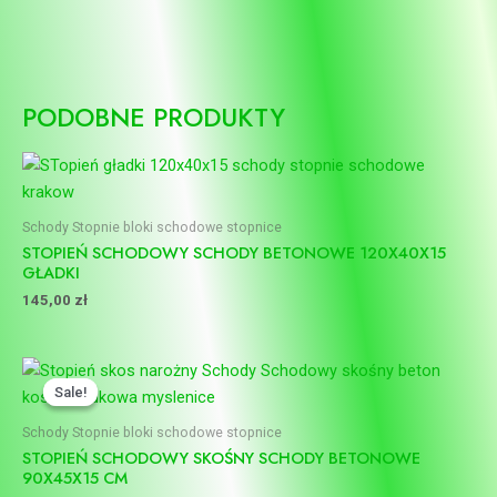
PODOBNE PRODUKTY
Schody Stopnie bloki schodowe stopnice
STOPIEŃ SCHODOWY SCHODY BETONOWE 120X40X15
GŁADKI
145,00
zł
Pierwotna
Aktualna
cena
cena
Sale!
Sale!
wynosiła:
wynosi:
190,00 zł.
172,00 zł.
Schody Stopnie bloki schodowe stopnice
STOPIEŃ SCHODOWY SKOŚNY SCHODY BETONOWE
90X45X15 CM