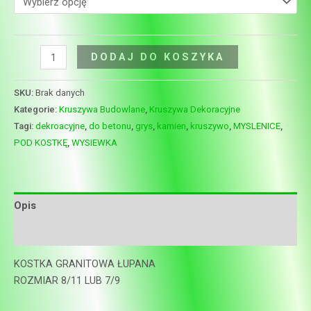
DODAJ DO KOSZYKA
SKU:
Brak danych
Kategorie:
Kruszywa Budowlane
,
Kruszywa Dekoracyjne
Tagi:
dekroacyjne
,
do betonu
,
grys
,
kamien
,
kruszywo
,
MYSLENICE
,
POD KOSTKĘ
,
WYSIEWKA
Opis
Informacje dodatkowe
KOSTKA GRANITOWA ŁUPANA
ROZMIAR 8/11 LUB 7/9