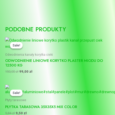
PODOBNE PRODUKTY
Pierwotna
Aktualna
cena
cena
Sale!
Sale!
wynosiła:
wynosi:
150,00 zł.
99,00 zł.
Odwodnienia kanały korytka cieki
ODWODNIENIE LINIOWE KORYTKO PLASTER MIODU DO
12500 KG
150,00
zł
99,00
zł
Pierwotna
Aktualna
cena
cena
Sale!
Sale!
wynosiła:
wynosi:
9,84 zł.
9,50 zł.
Płyty tarasowe
PŁYTKA TARASOWA 35X35X5 MIX COLOR
9,84
zł
9,50
zł