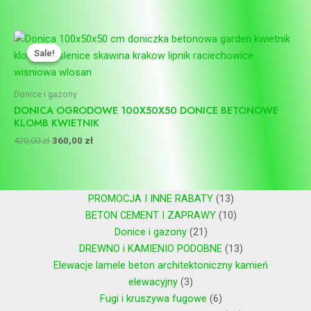
Pierwotna
Aktualna
cena
cena
Sale!
Sale!
wynosiła:
wynosi:
420,00 zł.
360,00 zł.
Donice i gazony
DONICA OGRODOWE 100X50X50 DONICE BETONOWE
KLOMB KWIETNIK
420,00
zł
360,00
zł
PROMOCJA I INNE RABATY
13
BETON CEMENT I ZAPRAWY
10
Donice i gazony
21
DREWNO i KAMIENIO PODOBNE
13
Elewacje lamele beton architektoniczny kamień
elewacyjny
3
Fugi i kruszywa fugowe
6